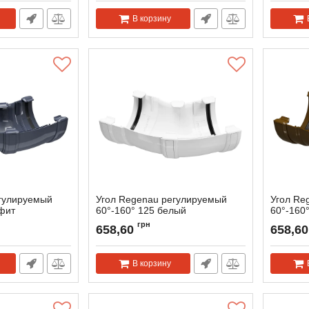
В корзину
гулируемый
Угол Regenau регулируемый
Угол Re
афит
60°-160° 125 белый
60°-160
Артикул:
118949
Артикул:
грн
658,60
658,60
В корзину