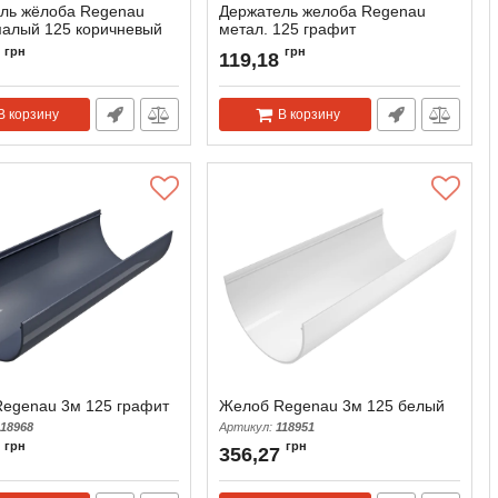
ль жёлоба Regenau
Держатель желоба Regenau
малый 125 коричневый
метал. 125 графит
118989
Артикул:
118971
грн
грн
119,18
В корзину
В корзину
egenau 3м 125 графит
Желоб Regenau 3м 125 белый
118968
Артикул:
118951
грн
грн
356,27