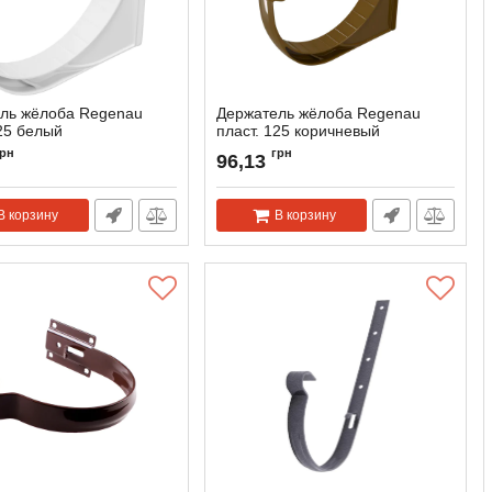
ль жёлоба Regenau
Держатель жёлоба Regenau
125 белый
пласт. 125 коричневый
118953
Артикул:
118987
грн
грн
96,13
В корзину
В корзину