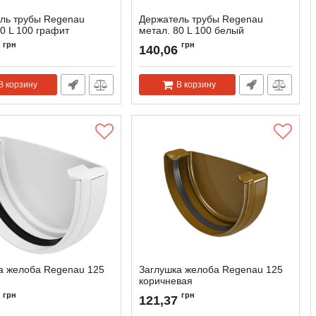
ль трубы Regenau
Держатель трубы Regenau
0 L 100 графит
метал. 80 L 100 белый
118973
Артикул:
118956
грн
грн
140,06
В корзину
В корзину
а желоба Regenau 125
Заглушка желоба Regenau 125
коричневая
118945
Артикул:
118979
грн
грн
121,37