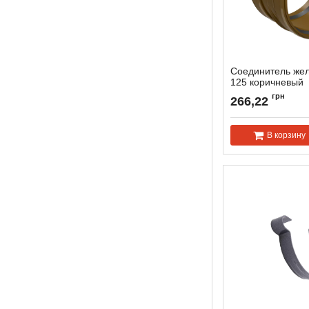
Соединитель же
125 коричневый
Артикул:
118977
грн
266,22
В корзину