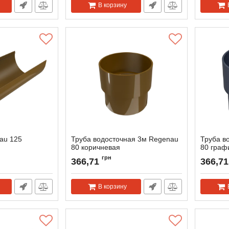
В корзину
au 125
Труба водосточная 3м Regenau
Труба в
80 коричневая
80 граф
Артикул:
166045
Артикул:
грн
366,71
366,71
В корзину