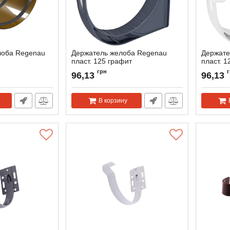
лоба Regenau
Держатель желоба Regenau
Держате
пласт. 125 графит
пласт. 
Артикул:
118970
Артикул:
грн
96,13
96,13
В корзину