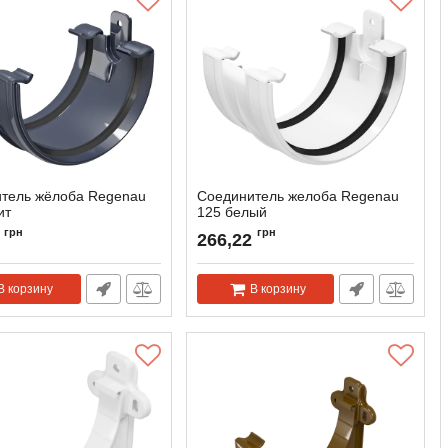
тель жёлоба Regenau
Соединитель желоба Regenau
ит
125 белый
118960
Артикул:
118943
грн
грн
266,22
В корзину
В корзину