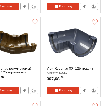
В корзину
В корзину
genau регулируемый
Угол Regenau 90° 125 графит
° 125 коричневый
Артикул:
118965
118983
грн
грн
307,98
В корзину
В корзину