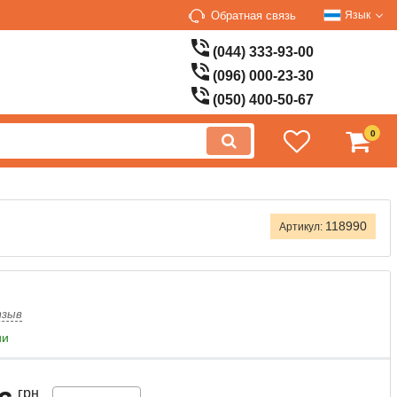
Обратная связь
Язык
(044) 333-93-00
(096) 000-23-30
(050) 400-50-67
0
118990
Артикул:
тзыв
ии
грн