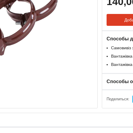
140,0
Доба
Способы д
Самовивіз 
Вантажівка
Вантажівка
Способы 
Поделиться: