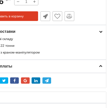
6
−
+
вить в корзину
оставки
зі складу
 22 тонни
 з краном-маніпулятором
оплаты