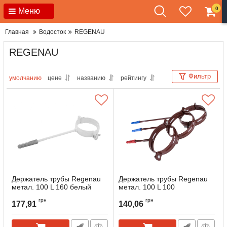
0
Меню
Главная
Водосток
REGENAU
REGENAU
Фильтр
умолчанию
цене
названию
рейтингу
Держатель трубы Regenau
Держатель трубы Regenau
метал. 100 L 160 белый
метал. 100 L 100
коричневый
Артикул:
166088
грн
грн
177,91
140,06
Артикул:
166087