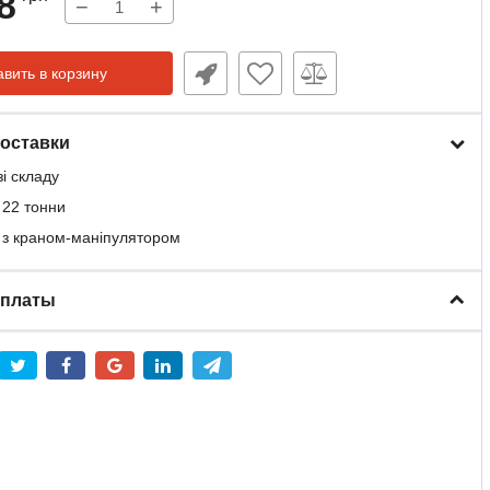
8
−
+
вить в корзину
оставки
зі складу
 22 тонни
 з краном-маніпулятором
оплаты