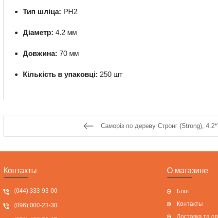
Тип шліца:
PH2
Діаметр:
4.2 мм
Довжина:
70 мм
Кількість в упаковці:
250 шт
Саморіз по дереву Стронг (Strong), 4.2
Контакты
О магазине
(044) 333-93-00
Блог
Контакты
(096) 000-23-30
Доставка та о