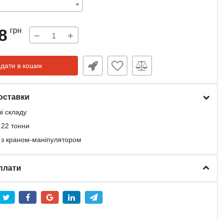
8
грн
−
+
дати в кошик
оставки
зі складу
 22 тонни
 з краном-маніпулятором
плати