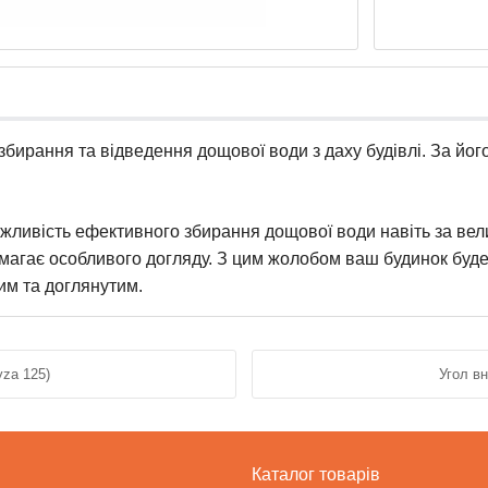
збирання та відведення дощової води з даху будівлі. За йо
жливість ефективного збирання дощової води навіть за велики
магає особливого догляду. З цим жолобом ваш будинок буде 
им та доглянутим.
yza 125)
Угол вн
Каталог товарів