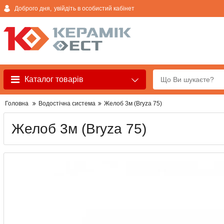
Доброго дня,
увійдіть в особистий кабінет
Каталог товарів
Головна
Водостічна система
Желоб 3м (Bryza 75)
Желоб 3м (Bryza 75)