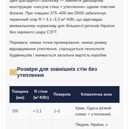
Ідея фасадного газоблоку — замінити двошарову
конструкцію «несуча стіна + утеплення» одним товстим
блоком. При товщині 375–400 мм D500 забезпечує
термічний опір R ≈ 3,1–3,3 м²·К/Вт, що відповідає
мінімальному нормативу для більшості регіонів України
без окремого шару СЗТТ.
Перевага: немає точок промерзання, немає ризику
відшарування утеплення, спрощується технологія
будівництва і знижується загальна вартість коробки.
Розміри для зовнішніх стін без
утеплення
Товщина
R стіни
Поверхів
Кліматична зона
(мм)
(м²·К/Вт)
Крим, Одеса (м'який
250
≈ 2,1
1–2
клімат + утеплення)
Південь України, з