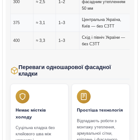
300
≈ 2,5
1–2
фасадним утепленням
50 мм
Центральна Україна,
375
≈ 3,1
1–3
Київ — без СЗТТ
Схід і північ України —
400
≈ 3,3
1–3
без СЗТТ
Переваги одношарової фасадної
кладки
Немає містків
Простіша технологія
холоду
Відпадають роботи з
монтажу утеплення,
Суцільна кладка без
армувальної сітки,
клейового шва між
кріплень і фасадного