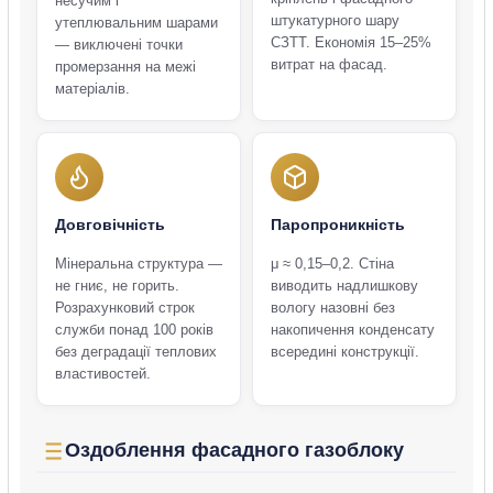
несучим і
штукатурного шару
утеплювальним шарами
СЗТТ. Економія 15–25%
— виключені точки
витрат на фасад.
промерзання на межі
матеріалів.
Довговічність
Паропроникність
Мінеральна структура —
μ ≈ 0,15–0,2. Стіна
не гниє, не горить.
виводить надлишкову
Розрахунковий строк
вологу назовні без
служби понад 100 років
накопичення конденсату
без деградації теплових
всередині конструкції.
властивостей.
Оздоблення фасадного газоблоку