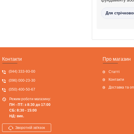
Для стрічково
Контакти
Про магазин
(044) 333-93-00
Статті
Контакти
(096) 000-23-30
Доставка та о
(050) 400-50-67
Режим роботи магазину:
ПН - ПТ: з 8:30 до 17:00
СБ: 8:30 - 15:00
НД: вих.
Зворотній зв'язок