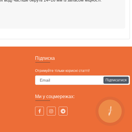
Підписка
Отримуйте тільки корисні статті!
Підписатися
Ми у соцмережах:
КНОПКА
СВЯЗИ