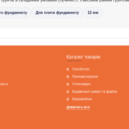
го фундаменту
Для плити фундаменту
12 мм
Каталог товарів
Газобетон
Пиломатеріали
плата
Утеплювач
Будівельні суміші та фарба
Керамоблок
Дивитись все