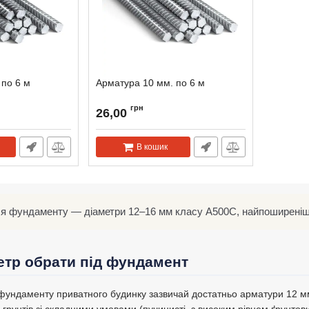
 по 6 м
Арматура 10 мм. по 6 м
грн
26,00
В кошик
я фундаменту — діаметри 12–16 мм класу А500С, найпоширеніши
етр обрати під фундамент
 фундаменту приватного будинку зазвичай достатньо арматури 12 
рунтів зі складними умовами (пучинисті, з високим рівнем ґрунтови