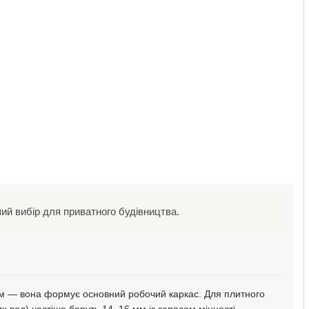
й вибір для приватного будівництва.
мм — вона формує основний робочий каркас. Для плитного
х вод) частіше беруть 14–16 мм із запасом міцності.