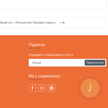
йний ел-т Armourvent Standart коричн.
Підписка
Отримуйте тільки корисні статті!
Підписатися
Ми у соцмережах:
КНОПКА
СВЯЗИ