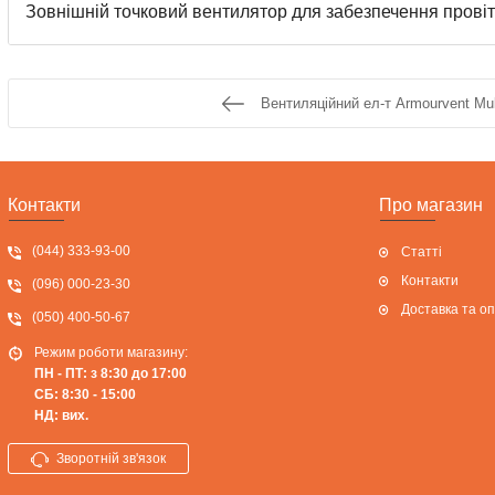
Зовнішній точковий вентилятор для забезпечення прові
Вентиляційний ел-т Armourvent Mul
Контакти
Про магазин
(044) 333-93-00
Статті
Контакти
(096) 000-23-30
Доставка та о
(050) 400-50-67
Режим роботи магазину:
ПН - ПТ: з 8:30 до 17:00
СБ: 8:30 - 15:00
НД: вих.
Зворотній зв'язок