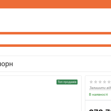
чорн
Топ продажів
Залишити від
В наявності