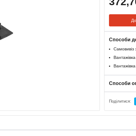
372,7
До
Способи д
Самовивіз 
Вантажівка
Вантажівка
Способи о
Поділитися: