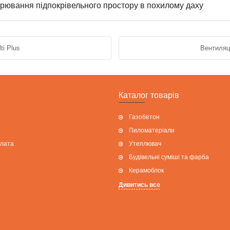
трювання підпокрівельного простору в похилому даху
ti Plus
Вентиляці
Каталог товарів
Газобетон
Пиломатеріали
плата
Утеплювач
Будівельні суміші та фарба
Керамоблок
Дивитись все