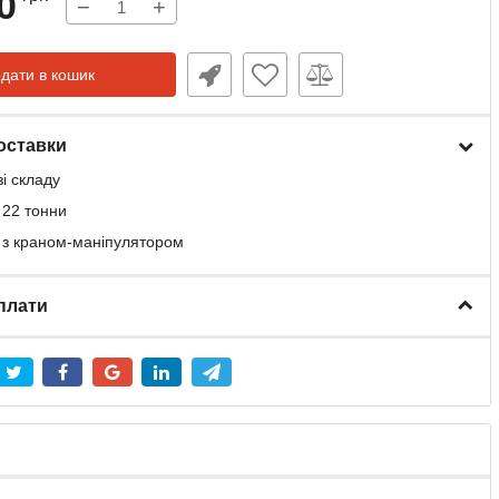
0
−
+
дати в кошик
оставки
зі складу
 22 тонни
 з краном-маніпулятором
плати