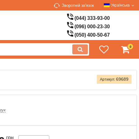
Зворотній зв'язок
Українська
(044) 333-93-00
(096) 000-23-30
(050) 400-50-67
0
69689
Артикул:
гук
грн