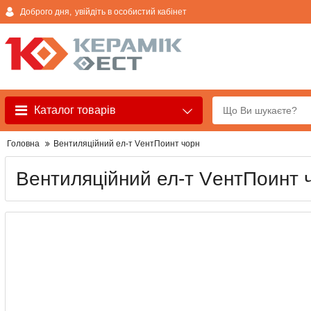
Доброго дня,
увійдіть в особистий кабінет
Каталог товарів
Головна
Вентиляційний ел-т VентПоинт чорн
Вентиляційний ел-т VентПоинт 