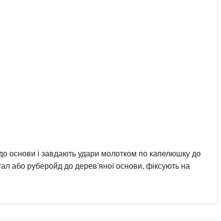
 до основи і завдають удари молотком по капелюшку до
етал або руберойд до дерев'яної основи, фіксують на