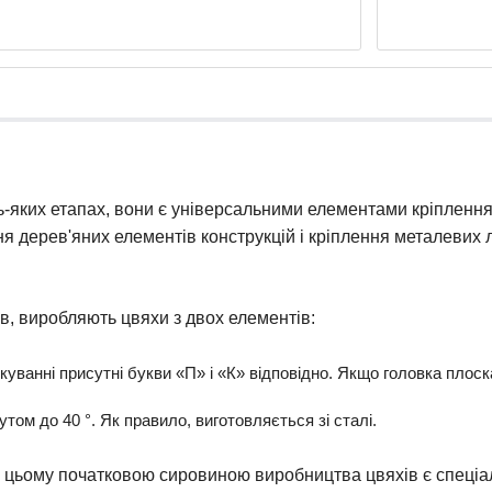
-яких етапах, вони є універсальними елементами кріплення,
ння дерев'яних елементів конструкцій і кріплення металевих 
ів, виробляють цвяхи з двох елементів:
уванні присутні букви «П» і «К» відповідно. Якщо головка плоска,
утом до 40 °. Як правило, виготовляється зі сталі.
цьому початковою сировиною виробництва цвяхів є спеціальн