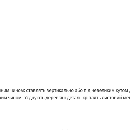
пним чином: ставлять вертикально або під невеликим кутом
аким чином, з'єднують дерев'яні деталі, кріплять листовий м