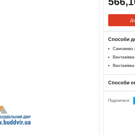
566,1
До
Способи д
Самовивіз 
Вантажівка
Вантажівка
Способи о
Поділитися: