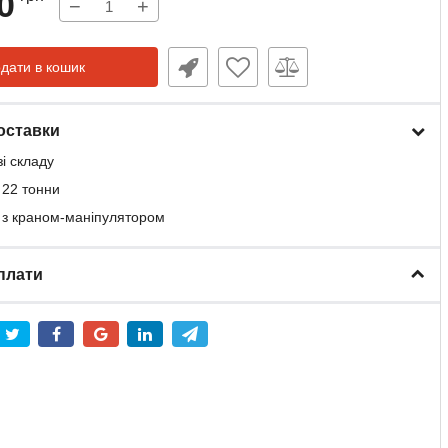
0
−
+
дати в кошик
оставки
зі складу
 22 тонни
 з краном-маніпулятором
плати