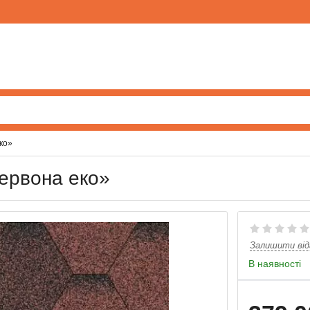
ко»
ервона еко»
Залишити від
В наявності