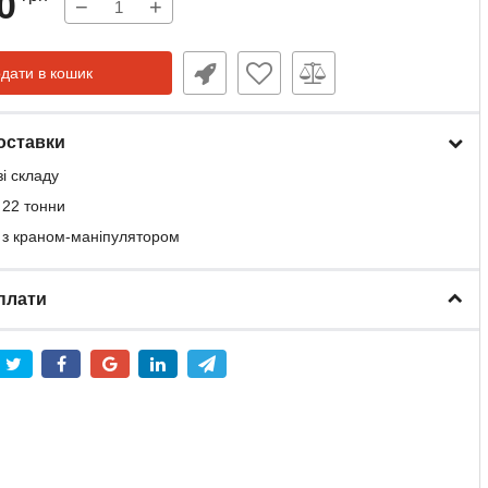
0
−
+
дати в кошик
оставки
зі складу
 22 тонни
 з краном-маніпулятором
плати