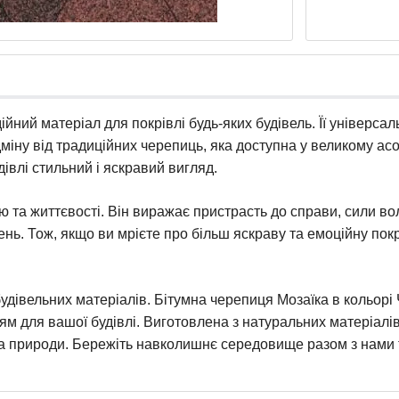
ійний матеріал для покрівлі будь-яких будівель. Її універса
дміну від традиційних черепиць, яка доступна у великому ас
влі стильний і яскравий вигляд.
ію та життєвості. Він виражає пристрасть до справи, сили во
нь. Тож, якщо ви мрієте про більш яскраву та емоційну покр
удівельних матеріалів. Бітумна черепиця Мозаїка в кольор
нням для вашої будівлі. Виготовлена з натуральних матеріал
а природи. Бережіть навколишнє середовище разом з нами 