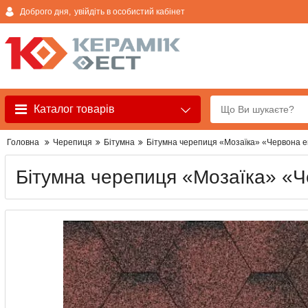
Доброго дня,
увійдіть в особистий кабінет
Каталог товарів
Головна
Черепиця
Бітумна
Бітумна черепиця «Мозаїка» «Червона е
Бітумна черепиця «Мозаїка» «Ч