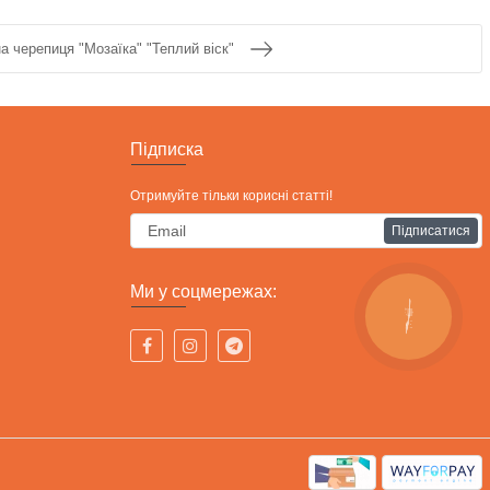
а черепиця "Мозаїка" "Теплий віск"
Підписка
Отримуйте тільки корисні статті!
Підписатися
Ми у соцмережах:
КНОПКА
СВЯЗИ