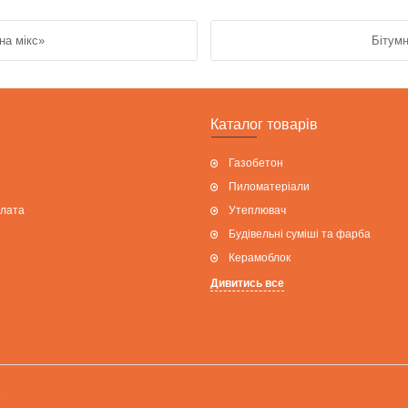
на мікс»
Бітумн
Каталог товарів
Газобетон
Пиломатеріали
плата
Утеплювач
Будівельні суміші та фарба
Керамоблок
Дивитись все
»