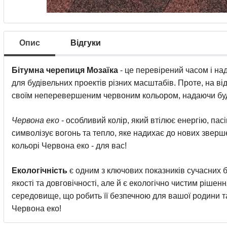
Опис
Відгуки
Бітумна черепиця Мозаїка
- це перевірений часом і над
для будівельних проектів різних масштабів. Проте, на ві
своїм неперевершеним червоним кольором, надаючи буді
Червона еко
- особливий колір, який втілює енергію, пас
символізує вогонь та тепло, яке надихає до нових зверше
кольорі Червона еко - для вас!
Екологічність
є одним з ключових показників сучасних б
якості та довговічності, але й є екологічно чистим ріше
середовище, що робить її безпечною для вашої родини т
Червона еко!