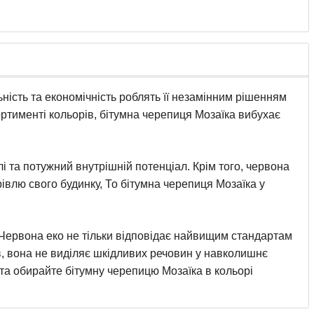
льність та економічність роблять її незамінним рішенням
ортименті кольорів, бітумна черепиця Мозаїка вибухає
лі та потужний внутрішній потенціал. Крім того, червона
івлю свого будинку, То бітумна черепиця Мозаїка у
і Червона еко не тільки відповідає найвищим стандартам
ів, вона не виділяє шкідливих речовин у навколишнє
та обирайте бітумну черепицю Мозаїка в кольорі