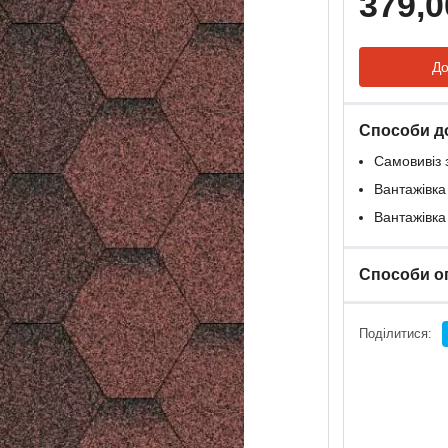
379,0
До
Способи д
Самовивіз 
Вантажівка
Вантажівка
Способи о
Поділитися: