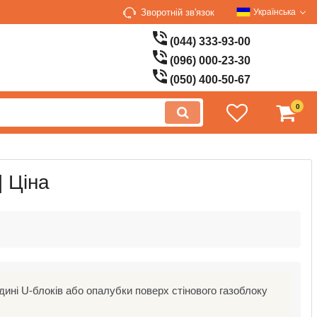
Зворотній зв'язок
Українська
(044) 333-93-00
(096) 000-23-30
(050) 400-50-67
0
| Ціна
ині U-блоків або опалубки поверх стінового газоблоку