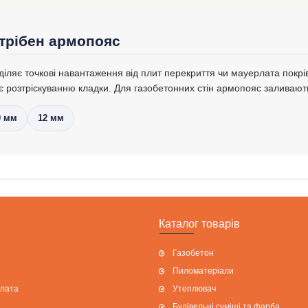
трібен армопояс
ляє точкові навантаження від плит перекриття чи мауерлата покрівл
гає розтріскуванню кладки. Для газобетонних стін армопояс заливают
0 мм
12 мм
Каталог товарів
Газобетон
Пиломатеріали
плата
Утеплювач
Будівельні суміші та фарба