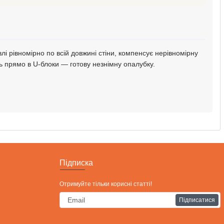
і рівномірно по всій довжині стіни, компенсує нерівномірну
ь прямо в U-блоки — готову незнімну опалубку.
Підписка
Отримуйте тільки корисні статті!
Підписатися