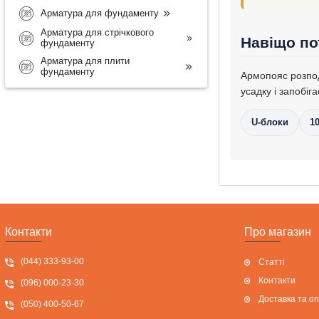
Арматура для фундаменту
Арматура для стрічкового
Навіщо по
фундаменту
Арматура для плити
фундаменту
Армопояс розподі
усадку і запобі
U-блоки
1
Контакти
Про магазин
(044) 333-93-00
Статті
Контакти
(096) 000-23-30
Доставка та о
(050) 400-50-67