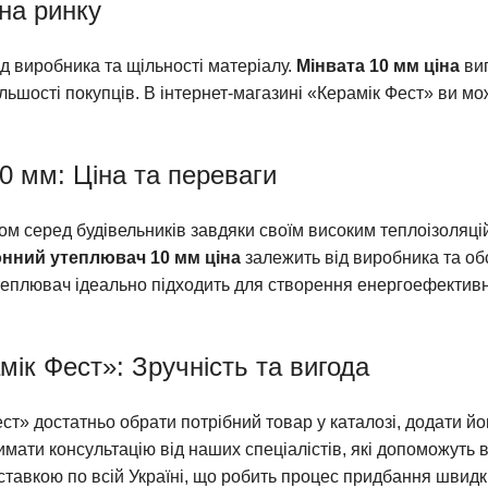
 на ринку
ід виробника та щільності матеріалу.
Мінвата 10 мм ціна
виг
більшості покупців. В інтернет-магазині «Керамік Фест» ви м
 мм: Ціна та переваги
м серед будівельників завдяки своїм високим теплоізоляц
нний утеплювач 10 мм ціна
залежить від виробника та обс
еплювач ідеально підходить для створення енергоефективн
ік Фест»: Зручність та вигода
ст» достатньо обрати потрібний товар у каталозі, додати йо
мати консультацію від наших спеціалістів, які допоможуть 
тавкою по всій Україні, що робить процес придбання швидк