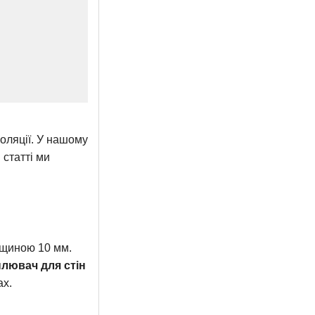
золяції. У нашому
 статті ми
вщиною 10 мм.
лювач для стін
ах.