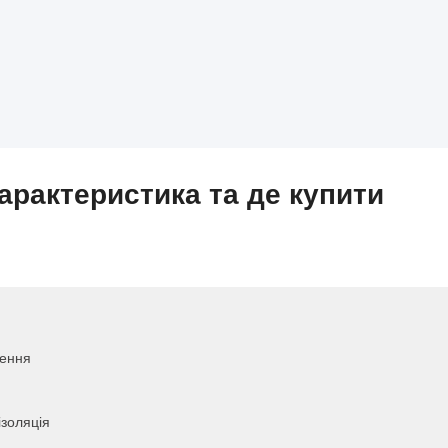
характеристика та де купити
лення
золяція