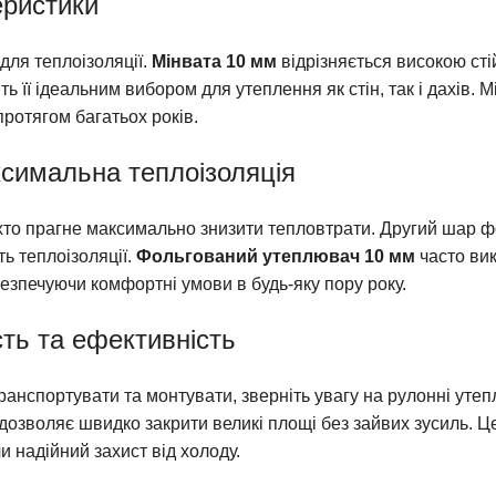
еристики
для теплоізоляції.
Мінвата 10 мм
відрізняється високою сті
її ідеальним вибором для утеплення як стін, так і дахів. М
протягом багатьох років.
симальна теплоізоляція
хто прагне максимально знизити тепловтрати. Другий шар ф
ь теплоізоляції.
Фольгований утеплювач 10 мм
часто вик
абезпечуючи комфортні умови в будь-яку пору року.
ть та ефективність
анспортувати та монтувати, зверніть увагу на рулонні утеп
 дозволяє швидко закрити великі площі без зайвих зусиль. Ц
чи надійний захист від холоду.