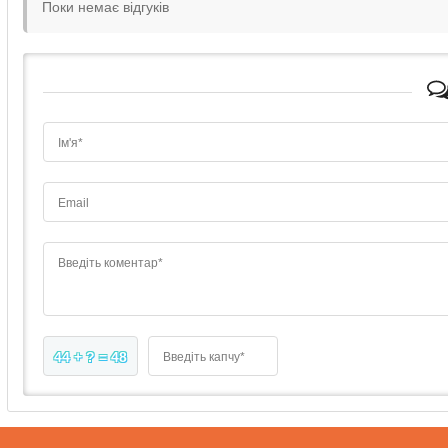
Поки немає відгуків
Ім'я*
Email
Введіть коментар*
44 + ? = 48
Введіть капчу*