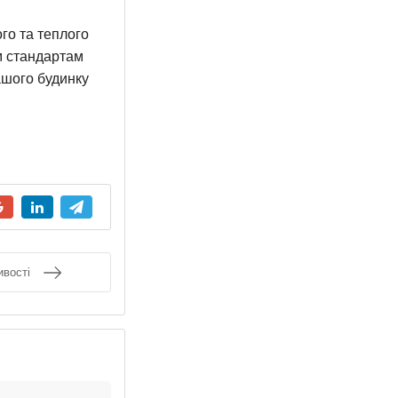
го та теплого
м стандартам
ашого будинку
ивості