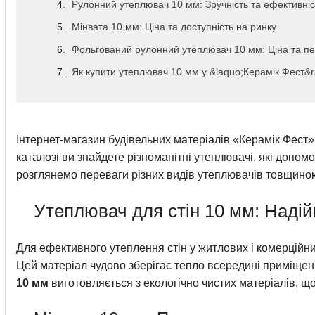
Рулонний утеплювач 10 мм: Зручність та ефективніс
Мінвата 10 мм: Ціна та доступність на ринку
Фольгований рулонний утеплювач 10 мм: Ціна та п
Як купити утеплювач 10 мм у &laquo;Керамік Фест&ra
Інтернет-магазин будівельних матеріалів «Керамік Фест»
каталозі ви знайдете різноманітні утеплювачі, які допо
розглянемо переваги різних видів утеплювачів товщиною
Утеплювач для стін 10 мм: Наді
Для ефективного утеплення стін у житлових і комерцій
Цей матеріал чудово зберігає тепло всередині приміще
10 мм
виготовляється з екологічно чистих матеріалів, щ