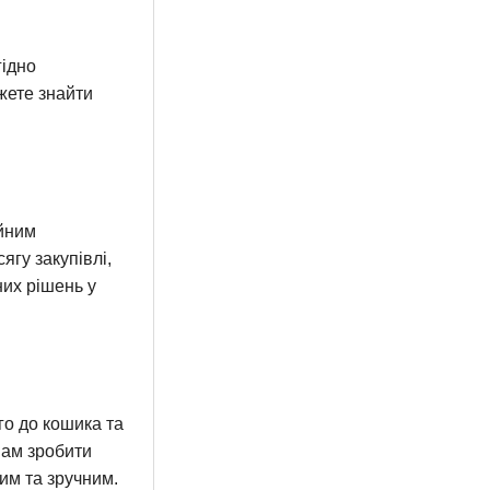
ідно
ожете знайти
ійним
ягу закупівлі,
их рішень у
го до кошика та
вам зробити
им та зручним.