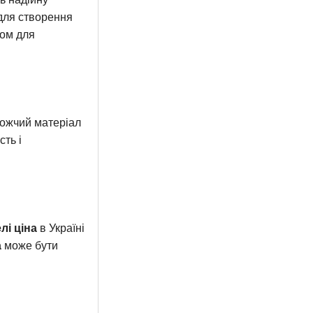
для створення
лом для
рожчий матеріал
сть і
лі ціна
в Україні
а
може бути