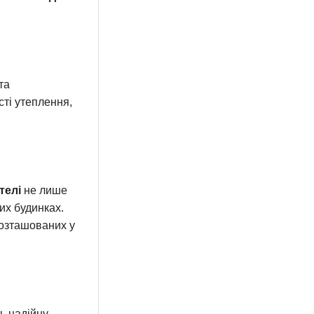
та
сті утеплення,
телі
не лише
их будинках.
розташованих у
ь надійну