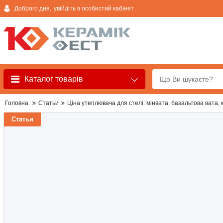
Доброго дня,
увійдіть в особистий кабінет
Каталог товарів
Головна
Статьи
Ціна утеплювача для стелі: мінвата, базальтова вата, 
Статьи