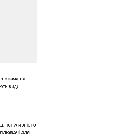
плювача на
ують види
ад, популярністю
еплювачі для