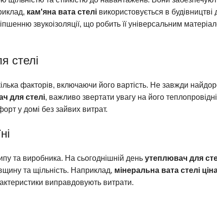
приклад,
кам'яна вата стелі
використовується в будівництві 
іпшенню звукоізоляції, що робить її універсальним матеріа
я стелі
ілька факторів, включаючи його вартість. Не завжди найдо
ч для стелі
, важливо звертати увагу на його теплопровідні
орт у домі без зайвих витрат.
ні
ипу та виробника. На сьогоднішній день
утеплювач для сте
вщину та щільність. Наприклад,
мінеральна вата стелі цін
арактеристики виправдовують витрати.