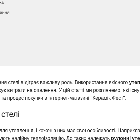
ка
лення
я стелі відіграє важливу роль. Використання якісного
уте
ує витрати на опалення. У цій статті ми розглянемо, які існ
 та процес покупки в інтернет-магазині "Керамік Фест".
стелі
для утеплення, і кожен з них має свої особливості. Наприкл
чують надійну теплоізоляцію. До таких належать
рулонні ут