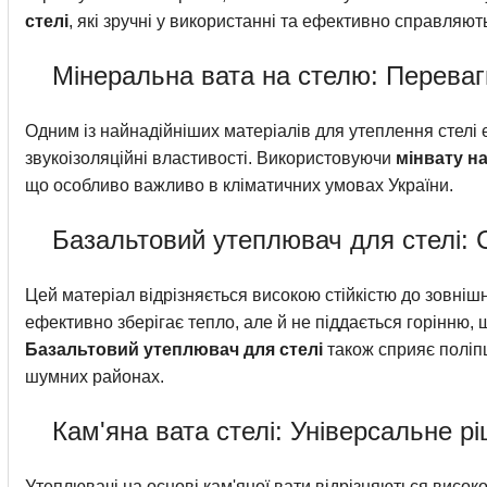
стелі
, які зручні у використанні та ефективно справляю
Мінеральна вата на стелю: Переваги
Одним із найнадійніших матеріалів для утеплення стелі є
звукоізоляційні властивості. Використовуючи
мінвату н
що особливо важливо в кліматичних умовах України.
Базальтовий утеплювач для стелі: С
Цей матеріал відрізняється високою стійкістю до зовніш
ефективно зберігає тепло, але й не піддається горінню,
Базальтовий утеплювач для стелі
також сприяє поліпш
шумних районах.
Кам'яна вата стелі: Універсальне р
Утеплювачі на основі кам'яної вати відрізняються висок