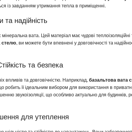
ться із завданням утримання тепла в приміщенні.
 та надійність
 мінеральна вата. Цей матеріал має чудові теплоізоляційні 
а стелю
, ви можете бути впевнені у довговічності та надійно
тійкість та безпека
ніх впливів та довговічністю. Наприклад,
базальтова вата с
 що робить її ідеальним вибором для використання в приватн
енню звукоізоляції, що особливо актуально для будинків, 
ішення для утеплення
ою щільністю та стійкістю до навантажень. Вони забезпечуют