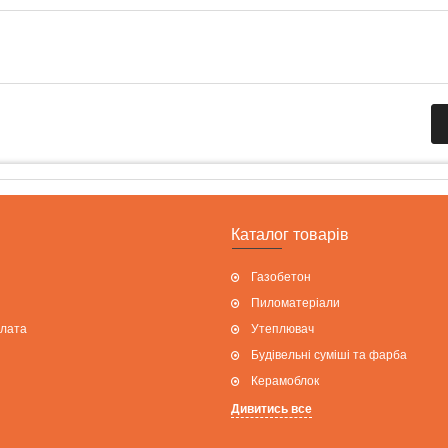
Каталог товарів
Газобетон
Пиломатеріали
плата
Утеплювач
Будівельні суміші та фарба
Керамоблок
Дивитись все