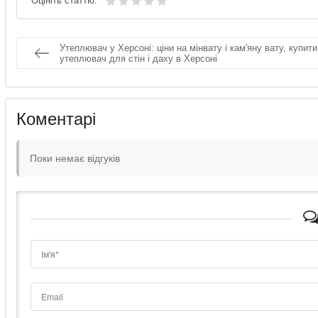
Оцініть статтю:
Утеплювач у Херсоні: ціни на мінвату і кам'яну вату, купити
утеплювач для стін і даху в Херсоні
Коментарі
Поки немає відгуків
Ім'я*
Email