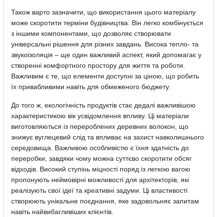
Також варто зазначити, що використання цього матеріалу
може скоротити терміни будівництва. Він легко комбінується
з іншими компонентами, що дозволяє створювати
універсальні рішення для різних завдань. Висока тепло- та
звукоізоляція – ще один важливий аспект, який допомагає у
створенні комфортного простору для життя та роботи.
Важливим є те, що елементи доступні за ціною, що робить
їх привабливими навіть для обмеженого бюджету.
До того ж, екологічність продуктів стає дедалі важливішою
характеристикою вік усвідомлення впливу. Ці матеріали
виготовляються із перероблених деревних волокон, що
знижує вуглецевий слід та впливає на захист навколишнього
середовища. Важливою особливістю є їхня здатність до
переробки, завдяки чому можна суттєво скоротити обсяг
відходів. Високий ступінь міцності поряд із легкою вагою
пропонують неймовірні можливості для архітекторів, які
реалізують свої ідеї та креативні задуми. Ці властивості
створюють унікальне поєднання, яке задовольняє запитам
навіть найвибагливіших клієнтів.