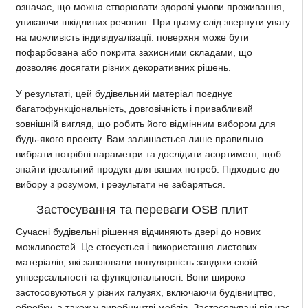
означає, що можна створювати здорові умови проживання,
уникаючи шкідливих речовин. При цьому слід звернути увагу
на можливість індивідуалізації: поверхня може бути
пофарбована або покрита захисними складами, що
дозволяє досягати різних декоративних рішень.
У результаті, цей будівельний матеріал поєднує
багатофункціональність, довговічність і привабливий
зовнішній вигляд, що робить його відмінним вибором для
будь-якого проекту. Вам залишається лише правильно
вибрати потрібні параметри та дослідити асортимент, щоб
знайти ідеальний продукт для ваших потреб. Підходьте до
вибору з розумом, і результати не забаряться.
Застосування та переваги OSB плит
Сучасні будівельні рішення відчиняють двері до нових
можливостей. Це стосується і використання листових
матеріалів, які завоювали популярність завдяки своїй
універсальності та функціональності. Вони широко
застосовуються у різних галузях, включаючи будівництво,
обробку, а також у виробництві меблів. Застосовувані під час