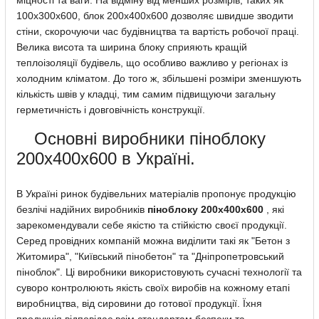
міцності та ваги. На відміну від менших розмірів, таких як
100х300х600, блок 200х400х600 дозволяє швидше зводити
стіни, скорочуючи час будівництва та вартість робочої праці.
Велика висота та ширина блоку сприяють кращій
теплоізоляції будівель, що особливо важливо у регіонах із
холодним кліматом. До того ж, збільшені розміри зменшують
кількість швів у кладці, тим самим підвищуючи загальну
герметичність і довговічність конструкції.
Основні виробники піноблоку
200х400х600 в Україні.
В Україні ринок будівельних матеріалів пропонує продукцію
безлічі надійних виробників
піноблоку 200х400х600
, які
зарекомендували себе якістю та стійкістю своєї продукції.
Серед провідних компаній можна виділити такі як "Бетон з
Житомира", "Київський пінобетон" та "Дніпропетровський
піноблок". Ці виробники використовують сучасні технології та
суворо контролюють якість своїх виробів на кожному етапі
виробництва, від сировини до готової продукції. Їхня