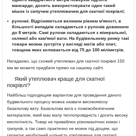
мансарди, досить використовувати один такий
мішок із сипучим утеплювачем для скатної покрівлі;
рулонні. Відрізняються великим рівнем м'якості, в
більшості випадків складаються з рулонів довжиною
до 8 метрів. Самі рулони складаються з мінеральної,
скляної або кам'яної вати. На будівельному ринку такі
товари можна зустріти у вигляді матів або плит,
товщина яких коливається від 75 до 100 міліметрів.
Нагадаємо, що схожий утеплювач для скатної покрівлі 150
мм ви можете придбати прямо на нашому сайті.
Який утеплювач краще для скатної
покрівлі?
Найбільш підходящим варіантом для проведення даного
будівельного процесу можна назвати високоякісну
базальтову вату. Базальтова вата є пожежобезпечним
матеріалом, який має малу теплопровідність і досить високу
екологічність. Товар не приваблює різноманітних комах і
гризунів, а так само практично не мокне під дощем, що
гарантує необхідний щільність утеплювача для скатної