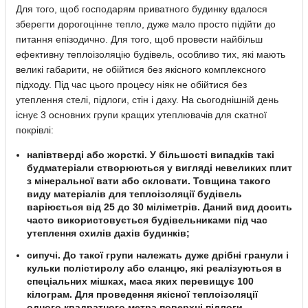
Для того, щоб господарям приватного будинку вдалося
зберегти дорогоцінне тепло, дуже мало просто підійти до
питання епізодично. Для того, щоб провести найбільш
ефективну теплоізоляцію будівель, особливо тих, які мають
великі габарити, не обійтися без якісного комплексного
підходу. Під час цього процесу ніяк не обійтися без
утеплення стелі, підлоги, стін і даху. На сьогоднішній день
існує 3 основних групи кращих утеплювачів для скатної
покрівлі:
напівтверді або жорсткі. У більшості випадків такі
будматеріали створюються у вигляді невеликих плит
з мінеральної вати або скловати. Товщина такого
виду матеріалів для теплоізоляції будівель
варіюється від 25 до 30 міліметрів. Даний вид досить
часто використовується будівельниками під час
утеплення схилів дахів будинків;
сипучі. До такої групи належать дуже дрібні гранули і
кульки полістиролу або сланцю, які реалізуються в
спеціальних мішках, маса яких перевищує 100
кілограм. Для проведення якісної теплоізоляції
одного квадратного метра поверхні підлоги