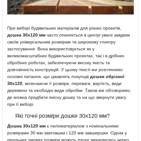
При виборі будівельних матеріалів для різних проектів,
дошка 30х120 мм
часто опиняється в центрі уваги завдяки
своїм універсальним розмірам та широкому спектру
застосування. Вона використовується як у
великомасштабних будівельних проектах, так і в дрібних
обробних роботах, забезпечуючи високу якість та
довговічність конструкцій. У цьому тексті ми розглянемо
основні питання, що цікавлять покупців
дошки обрізної
30х120
, включаючи її розміри, переваги, вартість, види
деревини та необхідні види обробки. Також ми обговоримо,
де можна придбати якісну дошку та на що звернути увагу
при її виборі.
Які точні розміри дошки 30х120 мм?
Дошка 30х120 мм
є пиломатеріалом з номінальними
розмірами 30 мм завтовшки і 120 мм завширшки. Однак у
реальних умовах розміри можуть трохи змінюватись через