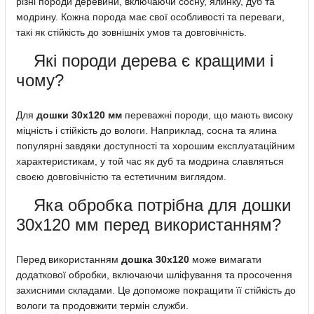
різні породи деревини, включаючи сосну, ялинку, дуб та
модрину. Кожна порода має свої особливості та переваги,
такі як стійкість до зовнішніх умов та довговічність.
Які породи дерева є кращими і
чому?
Для
дошки 30х120 мм
переважні породи, що мають високу
міцність і стійкість до вологи. Наприклад, сосна та ялина
популярні завдяки доступності та хорошим експлуатаційним
характеристикам, у той час як дуб та модрина славляться
своєю довговічністю та естетичним виглядом.
Яка обробка потрібна для дошки
30х120 мм перед використанням?
Перед використанням
дошка 30х120
може вимагати
додаткової обробки, включаючи шліфування та просочення
захисними складами. Це допоможе покращити її стійкість до
вологи та продовжити термін служби.